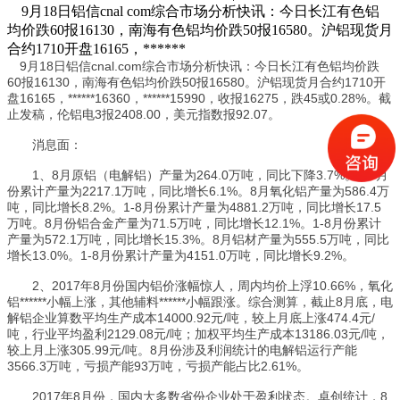
9月18日铝信cnal com综合市场分析快讯：今日长江有色铝
均价跌60报16130，南海有色铝均价跌50报16580。沪铝现货月
合约1710开盘16165，******
9月18日铝信cnal.com综合市场分析快讯：今日长江有色铝均价跌
60报16130，南海有色铝均价跌50报16580。沪铝现货月合约1710开
盘16165，******16360，******15990，收报16275，跌45或0.28%。截
止发稿，伦铝电3报2408.00，美元指数报92.07。
消息面：
1、8月原铝（电解铝）产量为264.0万吨，同比下降3.7%。1-8月
份累计产量为2217.1万吨，同比增长6.1%。8月
氧化铝
产量为586.4万
吨，同比增长8.2%。1-8月份累计产量为4881.2万吨，同比增长17.5
万吨。8月份铝合金产量为71.5万吨，同比增长12.1%。1-8月份累计
产量为572.1万吨，同比增长15.3%。8月铝材产量为555.5万吨，同比
增长13.0%。1-8月份累计产量为4151.0万吨，同比增长9.2%。
2、2017年8月份国内铝价涨幅惊人，周内均价上浮10.66%，
氧化
铝
******小幅上涨，其他辅料******小幅跟涨。综合测算，截止8月底，电
解铝企业算数平均生产成本14000.92元/吨，较上月底上涨474.4元/
吨，行业平均盈利2129.08元/吨；加权平均生产成本13186.03元/吨，
较上月上涨305.99元/吨。8月份涉及利润统计的电解铝运行产能
3566.3万吨，亏损产能93万吨，亏损产能占比2.61%。
2017年8月份，国内大多数省份企业处于盈利状态。卓创统计，8