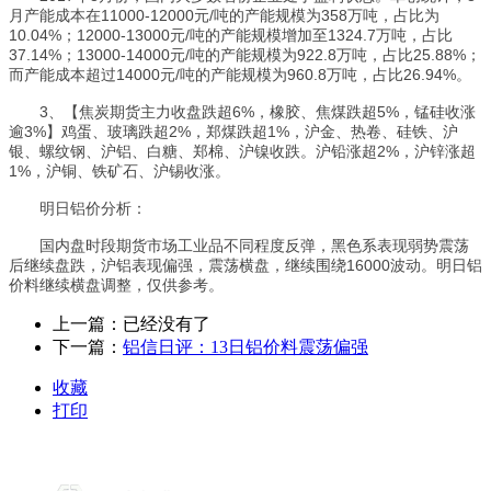
月产能成本在11000-12000元/吨的产能规模为358万吨，占比为
10.04%；12000-13000元/吨的产能规模增加至1324.7万吨，占比
37.14%；13000-14000元/吨的产能规模为922.8万吨，占比25.88%；
而产能成本超过14000元/吨的产能规模为960.8万吨，占比26.94%。
3、【焦炭期货主力收盘跌超6%，橡胶、焦煤跌超5%，锰硅收涨
逾3%】鸡蛋、玻璃跌超2%，郑煤跌超1%，沪金、热卷、硅铁、沪
银、螺纹钢、沪铝、白糖、郑棉、沪镍收跌。沪铅涨超2%，沪锌涨超
1%，沪铜、铁矿石、沪锡收涨。
明日铝价分析：
国内盘时段期货市场工业品不同程度反弹，黑色系表现弱势震荡
后继续盘跌，沪铝表现偏强，震荡横盘，继续围绕16000波动。明日铝
价料继续横盘调整，仅供参考。
上一篇：已经没有了
下一篇：
铝信日评：13日铝价料震荡偏强
收藏
打印