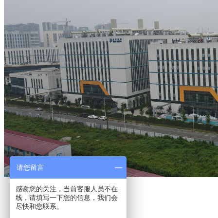
请您留言
感谢您的关注，当前客服人员不在
上一篇：已经没有了
线，请填写一下您的信息，我们会
下一篇：
都江堰蜂窝板
尽快和您联系。
收藏