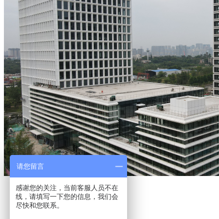
请您留言
感谢您的关注，当前客服人员不在
上一篇：已经没有了
线，请填写一下您的信息，我们会
下一篇：
都江堰蜂窝板
尽快和您联系。
收藏